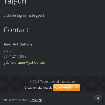
Tag-uri
Lista de tag-uri este goală.
Contact
Auer Art Gallery
Sibiu
0741.211.899
gabriela
_auer@ya
hoo.com
© 2013 Toate drepturile rezervate.
Creați un site gratuit
Vizualizați:
Mobile
|
Desktop