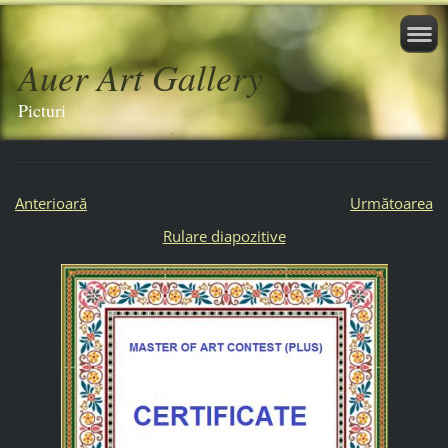
Auer Art Gallery
Picturi
Anterioară
Următoarea
Rulare diapozitive