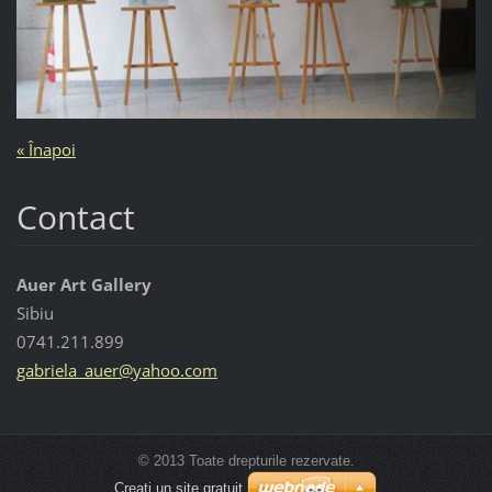
« Înapoi
Contact
Auer Art Gallery
Sibiu
0741.211.899
gabriela
_auer@ya
hoo.com
© 2013 Toate drepturile rezervate.
Creați un site gratuit