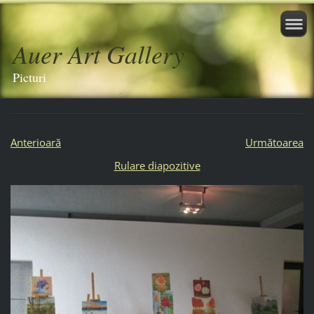
Auer Art Gallery
Picturi
Anterioară
Următoarea
Rulare diapozitive