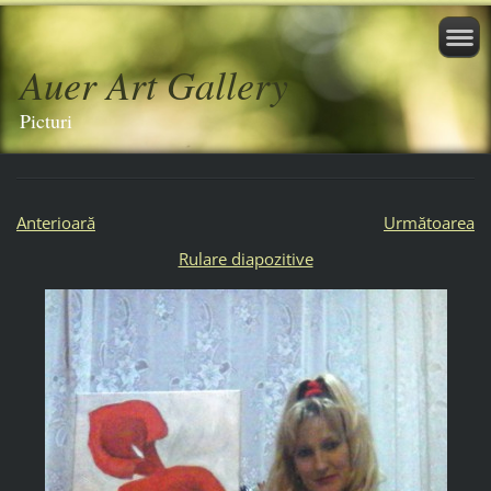
Auer Art Gallery
Picturi
Anterioară
Următoarea
Rulare diapozitive